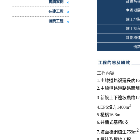
計畫名
實績案例
主辦機
在建工程
施工地
得獎工程
施工期
計劃概
備
工程內容:
1.主線道路復建長度168
2.主線道路道路路面
3.新設上下邊坡農路
12
3
4.EPS填方
1400m
5.棧橋16.3m
6.井桶式基樁
8支
2
7.坡面掛網植生
759m
8.標誌及標線工程