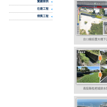
實績案例
在建工程
得獎工程
台13線后豐大橋下游
南投縣枇杷城排水集