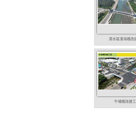
清水區濱海橋改
牛埔橋改建