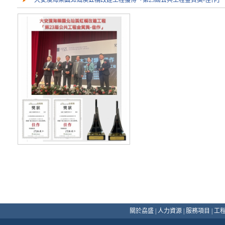
大安濱海樂園北汕溪虹橋改建工程獲得「第23屆公共工程金質獎-佳作」
關於劦盛
|
人力資源
|
服務項目
|
工